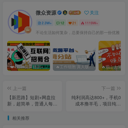
微众资源
关注
2.3W+
12
21
1119W+
不论生活如何复杂，总要保持自己的那一份优雅
❤️4月24日广播剧+有S剧单期合集 百度：
🔥工作细胞 真人版（2025）【日本/剧情/奇幻】 百度：
上一篇
下一篇
【新思路】短剧+网盘拉
纯利润高达800+，手机0
新，超简单，普通人每月
成本撸羊毛，项目纯绿
躺赚1w+的小副业
色，可稳定长期操作
相关推荐