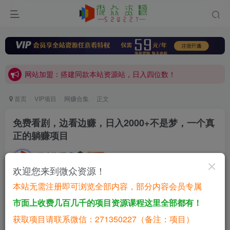
网站加盟：搭建同款本站资源站，日入四位数！
开通会员，无限下载各大机构内部资源，一站式草根创业基地，最新最强网赚教程大全，小投入，大回报！
网站加盟：搭建同款本站资源站，日入四位数！
开通会员，无限下载各大机构内部资源，一站式草根创业基地，最新最强网赚教程大全，小投入，大回报！
首页
VIP项目
网赚合集
正文
免费看剧，边看边赚，日入2000+不是梦，一个真
正的躺赚项目
微众资源
关注
私信
2年前发布
欢迎您来到微众资源！
0
31
13
本站无需注册即可浏览全部内容，部分内容会员专属
免费资源
已售 23
市面上收费几百几千的项目资源课程这里全部都有！
免费看剧，边看边赚，日入2000+不是梦，一个真正的躺赚项目
获取项目请联系微信：271350227（备注：项目）
此内容为免费资源，请登录后查看