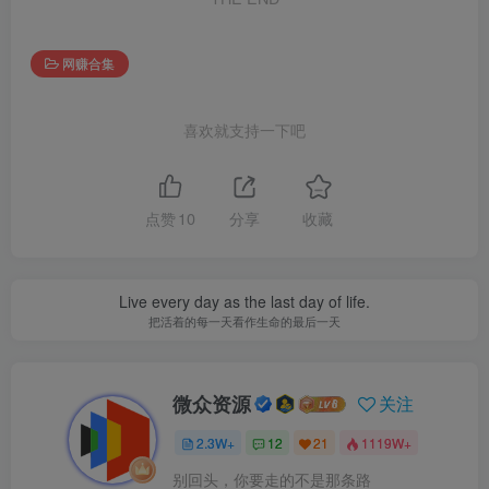
网赚合集
喜欢就支持一下吧
点赞
10
分享
收藏
Live every day as the last day of life.
把活着的每一天看作生命的最后一天
微众资源
关注
2.3W+
12
21
1119W+
别回头，你要走的不是那条路