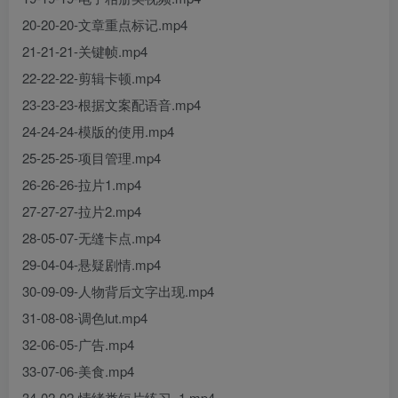
20-20-20-文章重点标记.mp4
21-21-21-关键帧.mp4
22-22-22-剪辑卡顿.mp4
23-23-23-根据文案配语音.mp4
24-24-24-模版的使用.mp4
25-25-25-项目管理.mp4
26-26-26-拉片1.mp4
27-27-27-拉片2.mp4
28-05-07-无缝卡点.mp4
29-04-04-悬疑剧情.mp4
30-09-09-人物背后文字出现.mp4
31-08-08-调色lut.mp4
32-06-05-广告.mp4
33-07-06-美食.mp4
34-02-02-情绪类短片练习_1.mp4