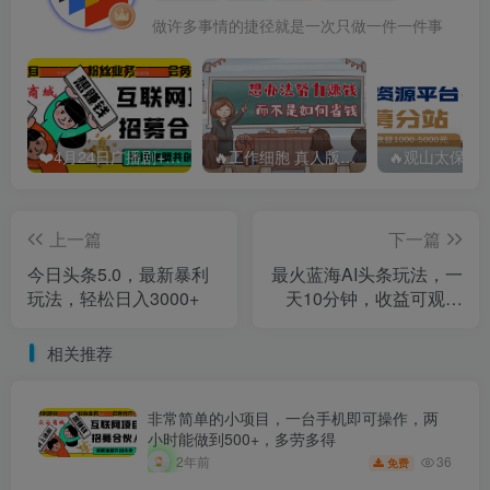
做许多事情的捷径就是一次只做一件一件事
❤️4月24日广播剧+有S剧单期合集 百度：
🔥工作细胞 真人版（2025）【日本/剧情/奇幻】 百度：
上一篇
下一篇
今日头条5.0，最新暴利
最火蓝海AI头条玩法，一
玩法，轻松日入3000+
天10分钟，收益可观，
小白轻松月入3万+
相关推荐
非常简单的小项目，一台手机即可操作，两
小时能做到500+，多劳多得
36
2年前
免费