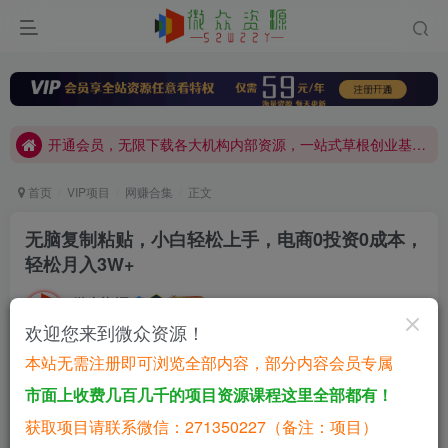
网站加盟：搭建同款本站资源站，日入四位数！
开通会员，无限下载各大机构内部资源，一站式草根创业基地，最新最强网赚教程大全，小投入，大回报！
网站加盟：搭建同款本站资源站，日入四位数！
开通会员，无限下载各大机构内部资源，一站式草根创业基地，最新最强网赚教程大全，小投入，大回报！
首页
VIP项目
网赚合集
正文
无脑复制粘贴，小白轻松上手，电商0投资0成本，
轻松月入3W+
微众资源
关注
私信
2年前发布
欢迎您来到微众资源！
0
42
5
本站无需注册即可浏览全部内容，部分内容会员专属
免费资源
已售 38
市面上收费几百几千的项目资源课程这里全部都有！
无脑复制粘贴，小白轻松上手，电商0投资0成本，轻松月入3W+
获取项目请联系微信：271350227（备注：项目）
此内容为免费资源，请登录后查看