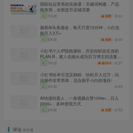
国际站运营系统实操课：关键词构建，产品
线布局，全面提升店铺流量
62
1年前
免费
最新AI头条掘金，每天只需10分钟，小白也
能月入3万+
59
2年前
免费
小红书个人IP陪跑课程，开启你职业生涯的
PLAN-B，素人也能火成为百万博主的流量密
码
21
1年前
9.9
微分
小红书绘本引流宝妈粉，轻松月入过万，玩
法操作非常简单，适合新手小白的项目/
3年前
83
AI动漫转真人，一条视频点赞100w+，日入
2000+，多种变现方式
52
2年前
免费
评论
抢沙发