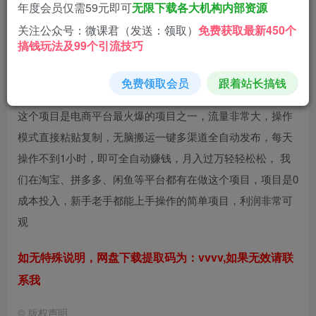
年度会员仅需59元即可
无限下载各大机构内部资源
登录查看
关注公众号：微课君（发送：领取）
免费获取最新450个
搞钱玩法及99个引流技巧
这节课给大家讲一个无脑复制粘贴，小白轻松上手，闲鱼0投
免费领取会员
跟着站长搞钱
资0成本轻松月入3W+的项目！
这个项目是电商平台最火爆的项目之一，流量非常大，操作
模式直接粘贴复制，无脑搬运一键多渠道全自动发布，每天
操作不到1小时，即可全自动赚钱，月入过万轻轻松松， 我
们在淘宝、拼多多、闲鱼等平台都有在做这个项目，项目是0
成本投入，新手老手都能上手操作的简单项目，利润非常可
观
如无特殊说明，网盘下载提取码为：vvvv,如果无效请联
系我
©
版权声明