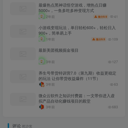
最爆热点黑神话悟空游戏，增热点日赚
5000+，一鱼多吃多种变现方式
41
2年前
9.9
微分
小游戏变现玩法，单日轻松600+，轻松日入
900+，简单易上手
109
1年前
9.9
微分
最新美团视频掘金项目
3年前
127
养生号带货特训营7.0（第九期）收益更稳定
的玩法 让你带货收益爆炸（11节）
3年前
63
微众云软件之知识付费篇：一文带你进入虚
拟产品自动化赚钱项目的殿堂
3年前
683
评论
抢沙发