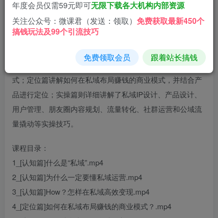
年度会员仅需59元即可
无限下载各大机构内部资源
登录查看
关注公众号：微课君（发送：领取）
免费获取最新450个
搞钱玩法及99个引流技巧
该内容是一套私域变现实战宝典课程，包括认知篇、定位篇
免费领取会员
跟着站长搞钱
和实操篇。认知篇主要讲解私域的概念、重要性和变现方
式；定位篇讲解如何在私域布局赚钱的商业模式，并结合产
品进行定位；实操篇则详细讲解了私域IP设计、产品设计、
用户管理、朋友圈内容规划、流量转化、社群运营和公域流
量撬动等实操技巧。
课程目录：
1_[认知篇]什么是“私域”.mp4
2_[认知篇]为什么一定要懂私域运营.mp4
3_[认知篇]How？怎样在私域高效变现.mp4
4_[定位篇]如何在私域布局赚钱的商业模式？.mp4