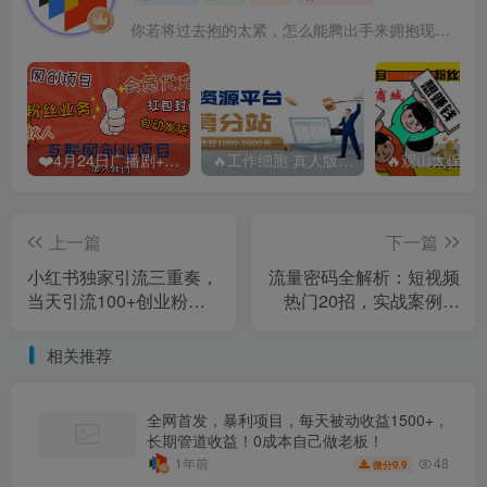
你若将过去抱的太紧，怎么能腾出手来拥抱现在？
❤️4月24日广播剧+有S剧单期合集 百度：
🔥工作细胞 真人版（2025）【日本/剧情/奇幻】 百度：
上一篇
下一篇
小红书独家引流三重奏，
流量密码全解析：短视频
当天引流100+创业粉，
热门20招，实战案例带
流量爆炸不愁变现【揭
你掌握流量本质
秘】
相关推荐
全网首发，暴利项目，每天被动收益1500+，
长期管道收益！0成本自己做老板！
48
1年前
9.9
微分