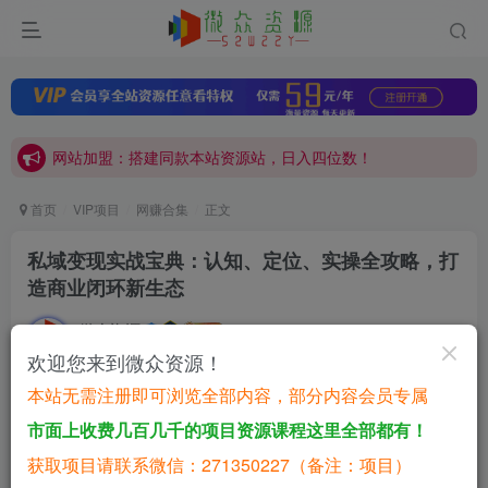
网站加盟：搭建同款本站资源站，日入四位数！
开通会员，无限下载各大机构内部资源，一站式草根创业基地，最新最强网赚教程大全，小投入，大回报！
网站加盟：搭建同款本站资源站，日入四位数！
开通会员，无限下载各大机构内部资源，一站式草根创业基地，最新最强网赚教程大全，小投入，大回报！
首页
VIP项目
网赚合集
正文
私域变现实战宝典：认知、定位、实操全攻略，打
造商业闭环新生态
微众资源
关注
私信
2年前更新
欢迎您来到微众资源！
0
41
6
本站无需注册即可浏览全部内容，部分内容会员专属
免费资源
已售 5
市面上收费几百几千的项目资源课程这里全部都有！
私域变现实战宝典：认知、定位、实操全攻略，打造商业闭环新生态
获取项目请联系微信：271350227（备注：项目）
此内容为免费资源，请登录后查看