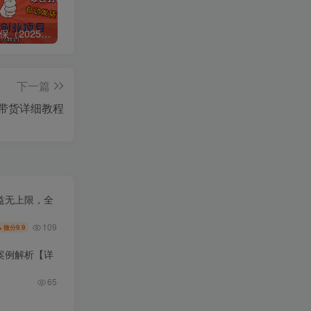
🔥观山太保（2025） 百度:
❤️4月28日广播剧+有S剧单期合集 百度：
《如果历史是一群喵》1-10季（完整版）带番外篇和MP3 链接:
下一篇
带货详细教程
益无上限，全
109
9.9
微分
的案例解析【详
65