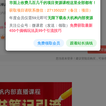
市面上收费几百几千的项目资源课程这里全部都有！
云帆内部直播课·小红书笔记引流，手把手从0-1全流程
获取项目请联系微信：271350227（备注：项目）
此内容为付费阅读，请付费后查看
年度会员仅需59元即可
无限下载各大机构内部资源
9.9
关注公众号：微课君（发送：领取）
免费获取最新
微分
450个搞钱玩法及99个引流技巧
免费
免费
黄金会员
钻石会员
免费领取会员
跟着站长搞钱
立即
您当前未登录！建议登陆后购买，可保