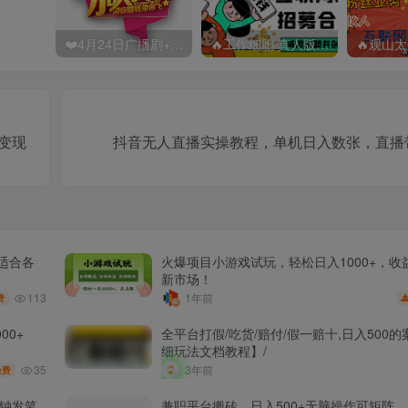
❤️4月24日广播剧+有S剧单期合集 百度：
🔥工作细胞 真人版（2025）【日本/剧情/奇幻】 百度：
变现
抖音无人直播实操教程，单机日入数张，直播
适合各
火爆项目小游戏试玩，轻松日入1000+，收
新市场！
113
1年前
费
00+
全平台打假/吃货/赔付/假一赔十,日入500
细玩法文档教程】/
35
3年前
免费
分钟发笔
兼职平台搬砖，日入500+无脑操作可矩阵