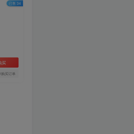
已售 34
HI！请登录
登录
注册
购买
存购买订单
TOP1
1.1W+人已阅读
❤️4月24日广播剧+有S剧单期合集
百度：
🔥工作细胞 真人版
TOP2
（2025）【日本/剧情/奇