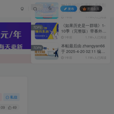
❤️4月28日广播剧+有S剧
TOP4
发布
开通会员
单期合集 百度：
1年前
1.1W+人已阅读
《如果历史是一群喵》1-
TOP5
10季（完整版）带番外篇
和MP3 链接:
1年前
1.1W+人已阅读
本帖最后由 zhangyan66
TOP6
于 2025-4-20 02:11 编辑
4月20日广播剧+有S剧单
1年前
1.1W+人已阅读
期合集 百度：
私信
109
49