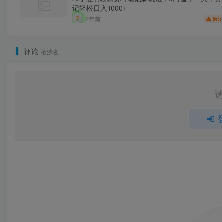
记轻松日入1000+
2年前
微分
评论
抢沙发