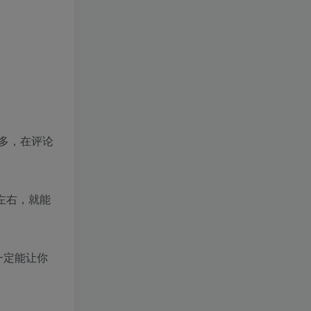
幻】 百度：
1年前
1.1W+人已阅读
🔥观山太保（2025） 百
TOP3
度:
1年前
1.1W+人已阅读
❤️4月28日广播剧+有S剧
TOP4
单期合集 百度：
1年前
1.1W+人已阅读
多，在评论
《如果历史是一群喵》1-
TOP5
10季（完整版）带番外篇
和MP3 链接:
1年前
1.1W+人已阅读
左右，就能
本帖最后由 zhangyan66
TOP6
于 2025-4-20 02:11 编辑
4月20日广播剧+有S剧单
1年前
1.1W+人已阅读
期合集 百度：
一定能让你
君王之塔/Sovereign Tower
1
夺命飞鸽/Deadliest Pigeon
2