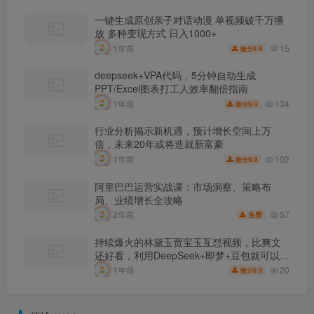
一键生成原创亲子对话动漫 单视频破千万播
放 多种变现方式 日入1000+
15
1年前
9.9
微分
deepseek+VPA代码，5分钟自动生成
PPT/Excel图表打工人效率翻倍指南
134
1年前
9.9
微分
行业分析揭示新机遇，预计增长空间上万
倍，未来20年或将造就新富豪
102
1年前
9.9
微分
阿里巴巴运营实战课：市场洞察、策略布
局、业绩增长全攻略
57
2年前
免费
持续爆火的林黛玉贾宝玉互怼视频，比爽文
还好看，利用DeepSeek+即梦+豆包就可以完
美复刻
20
1年前
9.9
微分