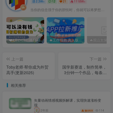
2.3W+
12
21
1118W+
当你的信念强于你的胆怯时，你就可以将梦想变为现实了
❤️4月24日广播剧+有S剧单期合集 百度：
🔥工作细胞 真人版（2025）【日本/剧情/奇幻】 百度：
上一篇
下一篇
Toby老师·帮你成为外贸
国学新赛道，制作简单，
高手(更新2025)
3分钟一个作品，每条作
品10W+，手把手教学
相关推荐
矢量动画情感视频拆解课，实现快速涨粉变
现
114
2年前
9.9
微分