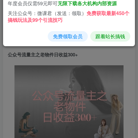
年度会员仅需59元即可
无限下载各大机构内部资源
微分
免费
免费
关注公众号：微课君（发送：领取）
免费获取最新450个
黄金会员
钻石会员
搞钱玩法及99个引流技巧
立即购买
免费领取会员
跟着站长搞钱
您当前未登录！建议登陆后购买，可保存购买订单
公众号流量主
之老物件日收益300+