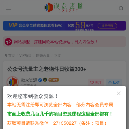
网站加盟：搭建同款本站资源站，日入四位数！
开通会员，无限下载各大机构内部资源，一站式草根创业基地，最新最强网赚教程大全，小投入，大回报！
网站加盟：搭建同款本站资源站，日入四位数！
开通会员，无限下载各大机构内部资源，一站式草根创业基地，最新最强网赚教程大全，小投入，大回报！
首页
VIP项目
网赚合集
正文
公众号流量主之老物件日收益300+
微众资源
关注
私信
1年前更新
0
15
4
欢迎您来到微众资源！
付费资源
本站无需注册即可浏览全部内容，部分内容会员专属
已售 4
公众号流量主之老物件日收益300+
市面上收费几百几千的项目资源课程这里全部都有！
此内容为付费资源，请付费后查看
获取项目请联系微信：271350227（备注：项目）
9.9