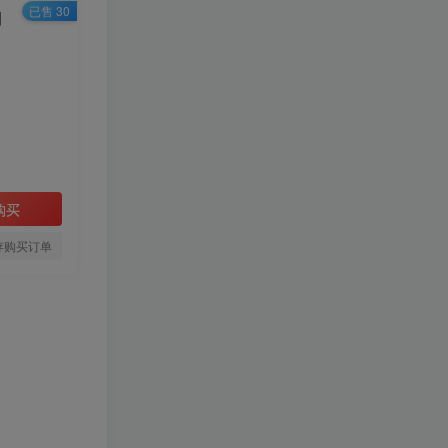
已售 30
】
HI！请登录
登录
注册
购买
存购买订单
TOP1
1.1W+人已阅读
❤️4月24日广播剧+有S剧单期合集
百度：
🔥工作细胞 真人版
TOP2
（2025）【日本/剧情/奇