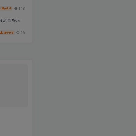
118
9.9
微分
频流量密码
96
9.9
微分