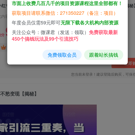
市面上收费几百几千的项目资源课程这里全部都有！
小红书独家引流三重奏，当天引流100+创业粉，流量爆炸不愁变现【揭秘
获取项目请联系微信：271350227（备注：项目）
此内容为付费资源，请付费后查看
年度会员仅需59元即可
无限下载各大机构内部资源
9.9
关注公众号：微课君（发送：领取）
免费获取最新
微分
450个搞钱玩法及99个引流技巧
免费
免费
黄金会员
钻石会员
免费领取会员
跟着站长搞钱
立即
您当前未登录！建议登陆后购买，可保
炸不愁变现【揭秘】