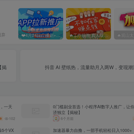
遗弃
❤️4月24日广播剧+有S剧单期合集 百度：
🔥工作细胞 真人版（2025）【日本/剧情/奇幻】 百度：
【揭
抖音 AI 壁纸热，流量助月入两W，变现
频，一天
0门槛副业首选！小程序AI数字人推广，让
济独立【揭秘】
102
6个月前
.9
5个VX
加速器暴力自撸，一部手机轻松日入1000+