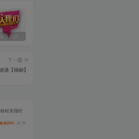
🔥观山太保（2025） 百度:
❤️4月28日广播剧+有S剧单期合集 百度：
《如果历史是一群喵》1-10季（完整版）带番外篇和MP3 链接:
下一篇
潮汹涌【揭秘】
你轻松实现经
76
9.9
微分