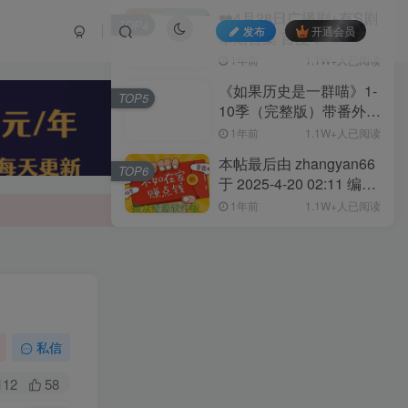
❤️4月28日广播剧+有S剧
TOP4
发布
开通会员
单期合集 百度：
1年前
1.1W+人已阅读
《如果历史是一群喵》1-
TOP5
10季（完整版）带番外篇
和MP3 链接:
1年前
1.1W+人已阅读
本帖最后由 zhangyan66
TOP6
于 2025-4-20 02:11 编辑
4月20日广播剧+有S剧单
1年前
1.1W+人已阅读
期合集 百度：
私信
112
58