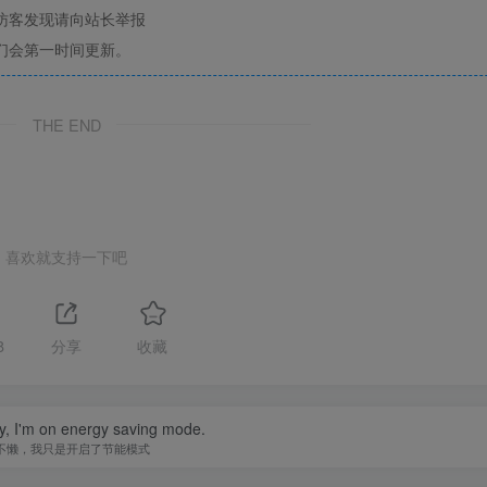
访客发现请向站长举报
们会第一时间更新。
THE END
喜欢就支持一下吧
8
分享
收藏
zy, I'm on energy saving mode.
不懒，我只是开启了节能模式