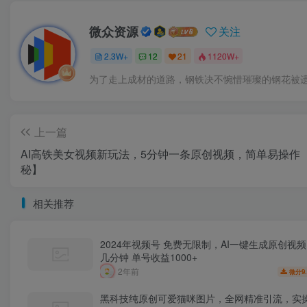
微众资源
关注
2.3W+
12
21
1120W+
为了走上成材的道路，钢铁决不惋惜璀璨的钢花被
上一篇
AI高铁美女视频新玩法，5分钟一条原创视频，简单易操作
秘】
相关推荐
2024年视频号 免费无限制，AI一键生成原创视
几分钟 单号收益1000+
2年前
9
微分
黑科技纯原创可爱猫咪图片，全网精准引流，实操