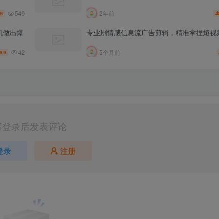
549
2年前
.9
机做出爆
专业剧情感信息流广告剪辑，精准拿捏短视
42
5个月前
9.9
请登录后发表评论
登录
注册