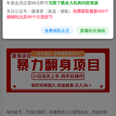
9.9
年度会员仅需59元即可
无限下载各大机构内部资源
微分
关注公众号：微课君（发送：领取）
免费获取最新450个
搞钱玩法及99个引流技巧
免费
免费
黄金会员
钻石会员
立即购买
免费领取会员
跟着站长搞钱
您当前未登录！建议登陆后购买，可保存购买订单
每到春节，节假日期间，高额票价让人望而却步，而这时候