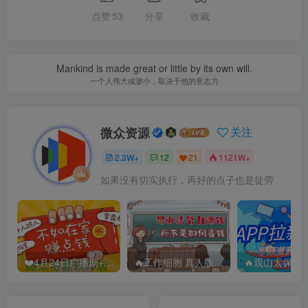
点赞
53
分享
收藏
Mankind is made great or little by its own will.
一个人伟大或渺小，取决于他的意志力
微众资源
关注
2.3W+
12
21
1121W+
如果没有切实执行，再好的点子也是徒劳
❤️4月24日广播剧+有S剧单期合集 百度：
🔥工作细胞 真人版（2025）【日本/剧情/奇幻】 百度：