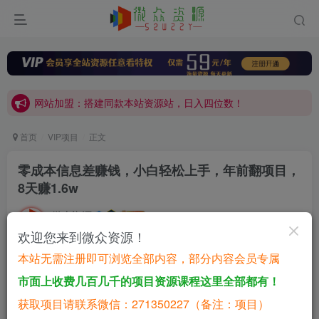
网站加盟：搭建同款本站资源站，日入四位数！
开通会员，无限下载各大机构内部资源，一站式草根创业基地，最新最强网赚教程大全，小投入，大回报！
网站加盟：搭建同款本站资源站，日入四位数！
开通会员，无限下载各大机构内部资源，一站式草根创业基地，最新最强网赚教程大全，小投入，大回报！
首页
VIP项目
正文
零成本信息差赚钱，小白轻松上手，年前翻项目，
8天赚1.6w
微众资源
关注
私信
11个月前更新
欢迎您来到微众资源！
0
110
53
本站无需注册即可浏览全部内容，部分内容会员专属
付费资源
市面上收费几百几千的项目资源课程这里全部都有！
零成本信息差赚钱，小白轻松上手，年前翻项目，8天赚1.6w
获取项目请联系微信：271350227（备注：项目）
此内容为付费资源，请付费后查看