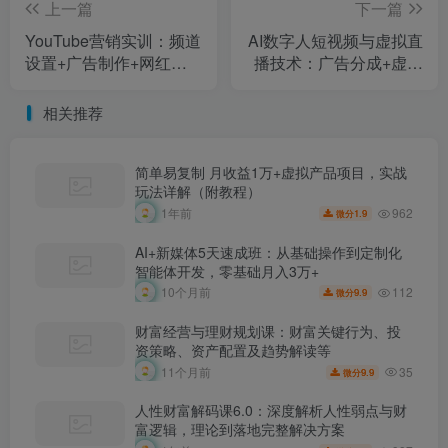
上一篇
下一篇
YouTube营销实训：频道
AI数字人短视频与虚拟直
设置+广告制作+网红合
播技术：广告分成+虚拟
作，3月订单42w刀月询
带货月收入2万-8万元
盘200+
相关推荐
简单易复制 月收益1万+虚拟产品项目，实战
玩法详解（附教程）
962
1年前
1.9
微分
AI+新媒体5天速成班：从基础操作到定制化
智能体开发，零基础月入3万+
112
10个月前
9.9
微分
财富经营与理财规划课：财富关键行为、投
资策略、资产配置及趋势解读等
35
11个月前
9.9
微分
人性财富解码课6.0：深度解析人性弱点与财
富逻辑，理论到落地完整解决方案