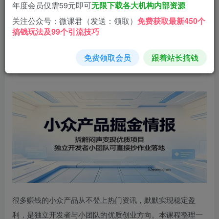
9.9
年度会员仅需59元即可
无限下载各大机构内部资源
微分
关注公众号：微课君（发送：领取）
免费获取最新450个
搞钱玩法及99个引流技巧
免费
免费
黄金会员
钻石会员
立即购买
免费领取会员
跟着站长搞钱
您当前未登录！建议登陆后购买，可保存购买订单
很多赚钱的小众产品从不登上热门资讯，默默实现稳定盈
利，是独立开发者与小团队的优质创业方向。本课程整理一