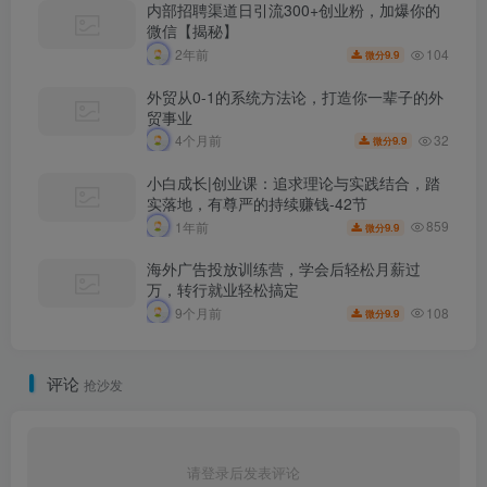
内部招聘渠道日引流300+创业粉，加爆你的
微信【揭秘】
104
2年前
9.9
微分
外贸从0-1的系统方法论，打造你一辈子的外
贸事业
32
4个月前
9.9
微分
小白成长|创业课：追求理论与实践结合，踏
实落地，有尊严的持续赚钱-42节
859
1年前
9.9
微分
海外广告投放训练营，学会后轻松月薪过
万，转行就业轻松搞定
108
9个月前
9.9
微分
评论
抢沙发
请登录后发表评论