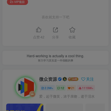
VIP项目
喜欢就支持一下吧
点赞
42
分享
收藏
Hard-working is actually a cool thing.
努力学习其实是一件很酷的事
微众资源
关注
2.3W+
12
21
1119W+
爱，起于微笑，浓于亲吻，逝于泪水