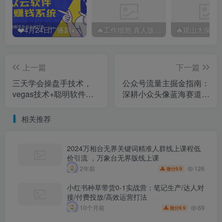
❤️4月24日广播剧+有S剧单期合集 百度：
🔥工作细胞 真人版（2025）【日本/剧情/奇幻】 百度：
上一篇
下一篇
三天学会操盘手技术，
公众号流量主掘金指南：
vegas技术+聪明软件，
深耕小众头像蓝海赛道，
小白也可以轻松上手，日
进阶运营技巧轻松放大广
入1000+
告收益
相关推荐
2024万相台无界关键词精准人群线上课程低
价引流 ，万象台无界版线上课
126
2年前
9.9
微分
小红书种草带货0-1实战营：笔记生产/达人对
接/付费投放/高效运营打法
69
10个月前
9.9
微分