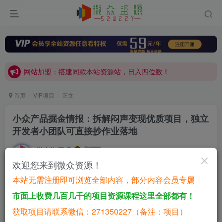
网站加盟：搭建同款本站资源站，日入四位数！
开通会员，无限下载各大机构内部资源，一站式草根创业基地，最新最强网赚教程大全，小投入，大回报！
网站加盟：搭建同款本站资源站，日入四位数！
开通会员，无限下载各大机构内部资源，一站式草根创业基地，最新最强网赚教程大全，小投入，大回报！
首页
VIP项目
正文
小众产品掘金情报：拆解闷声变现优质项目，独立
开发者小团队可直接抄作业落地
微众资源
关注
私信
2个月前更新
欢迎您来到微众资源！
0
98
42
本站无需注册即可浏览全部内容，部分内容会员专属
付费资源
市面上收费几百几千的项目资源课程这里全部都有！
小众产品掘金情报：拆解闷声变现优质项目，独立开发者小团队可直接抄作业落地
获取项目请联系微信：271350227（备注：项目）
此内容为付费资源，请付费后查看