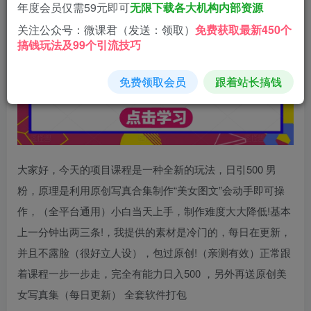
流，发一个爆一个【揭秘】
年度会员仅需59元即可
无限下载各大机构内部资源
关注公众号：微课君（发送：领取）
免费获取最新450个
搞钱玩法及99个引流技巧
免费领取会员
跟着站长搞钱
大家好，今天的项目课程是一种全新的玩法，日引500 男
粉，原理是利用原创写真合集制作“美女图文”会动手即可操
作，（全平台通用）小白当天上手，制作难度大大降低!基本
上一分钟出两三条!，我提供的素材是冷门的，每日在更新，
并且不露脸（很好立人设），包过原创!（亲测有效）正常跟
着课程一步一步走，完全有能力日入500 ，另外再送原创美
女写真集（每日更新） 全套软件打包