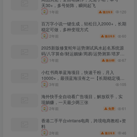
天30+，多号矩阵，瞬间起飞
120
1年前
9.9
微分
百万字小说一键生成，轻松日入2000+，长期
稳定可做，多种变现方式
60
2年前
9.9
微分
2025新版修复蛇年运势测试风水起名系统源
码/八字算命/财运姻缘/周易/运势测算/塔罗牌
占卜
67
1年前
88
微分
小红书商单蓝海项目，快速千粉，月入
10000+，最强蓝海没有之一【长期稳定项
目】
3年前
105
海外快手全自动看广告项目，解放双手，实
现躺赚，一天最少两三张
61
2年前
免费
香港二手平台vintans电商，跨境电商教程+资
料
46
2年前
9.9
微分