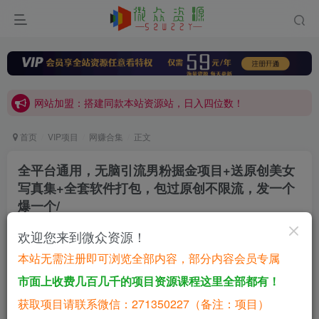
网站加盟：搭建同款本站资源站，日入四位数！
开通会员，无限下载各大机构内部资源，一站式草根创业基地，最新最强网赚教程大全，小投入，大回报！
网站加盟：搭建同款本站资源站，日入四位数！
开通会员，无限下载各大机构内部资源，一站式草根创业基地，最新最强网赚教程大全，小投入，大回报！
首页
VIP项目
网赚合集
正文
全平台通用，无脑引流男粉掘金项目+送原创美女
写真集+全套软件打包，包过原创不限流，发一个
爆一个/
微众资源
欢迎您来到微众资源！
关注
私信
3年前更新
本站无需注册即可浏览全部内容，部分内容会员专属
0
76
11
市面上收费几百几千的项目资源课程这里全部都有！
全平台通用，无脑
引流
男粉掘金项目 送原创
美女写真集 全套软件打包，包过原创不限
获取项目请联系微信：271350227（备注：项目）