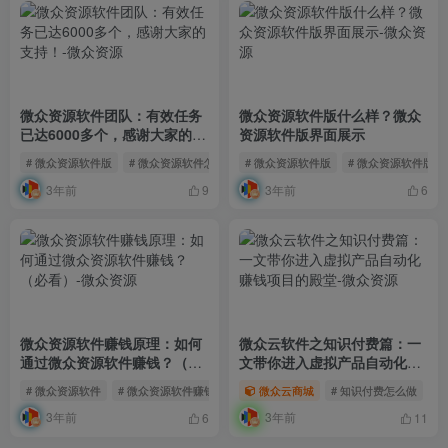
微众资源软件团队：有效任务
微众资源软件版什么样？微众
已达6000多个，感谢大家的支
资源软件版界面展示
持！
# 微众资源软件版
# 微众资源软件怎么赚钱
# 微众资源软件版
# 微众资源软件赚钱
# 微众资源软件版什
3年前
3年前
9
6
微众资源软件赚钱原理：如何
微众云软件之知识付费篇：一
通过微众资源软件赚钱？（必
文带你进入虚拟产品自动化赚
看）
钱项目的殿堂
# 微众资源软件
# 微众资源软件赚钱
# 微众资源软件赚钱原理
微众云商城
# 知识付费怎么做
#
3年前
3年前
6
11