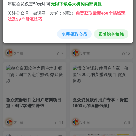
年度会员仅需59元即可
无限下载各大机构内部资源
关注公众号：微课君（发送：领取）
免费获取最新450个搞钱玩
法及99个引流技巧
微众资源软件用户专享某外面
微众资源软件正式推出永久
免费领取会员
跟着站长搞钱
售卖1800元的项目
版！
3年前
3年前
7
15
微众资源软件之用户培训项目
微众资源软件用户专享：价值
篇：淘宝客进阶赚钱
1600元的某赚钱项目
3年前
3年前
11
6