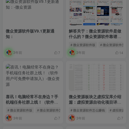
微众资源软件版V9.1更新通
解答关于：微众资源软件是做
知：
什么的？微众资源软件靠谱
么？
# 微众资源软件版
# 微众资源软件怎么
3年前
3年前
7
14
喜讯！电脑经常不在身边？手
微众资源板块之虚拟宝库介绍
机端任务社群上线！（软件用
篇：虚拟资源自动化项目详细
户可免费申请加入）
流程
# 微众资源软件版
# 微众资源软件怎么赚钱
# 微众资源软件怎么赚钱
# 虚拟资源
3年前
3年前
7
7