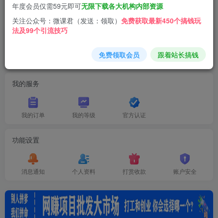
年度会员仅需59元即可
无限下载各大机构内部资源
开通会员 尊享会员权益
关注公众号：微课君（发送：领取）
免费获取最新450个搞钱玩
法及99个引流技巧
创作中心
推广中心
0
0
0%
0
免费领取会员
跟着站长搞钱
商品
收入
比例
累计佣金
我的服务
我的订单
我的等级
官方认证
功能设置
消息通知
个人资料
打赏收款
账户安全