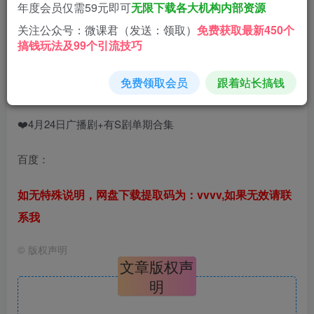
9.9
年度会员仅需59元即可
无限下载各大机构内部资源
微分
微分
免费
免费
关注公众号：微课君（发送：领取）
免费获取最新450个
黄金会员
钻石会员
搞钱玩法及99个引流技巧
立即购买
免费领取会员
跟着站长搞钱
您当前未登录！建议登陆后购买，可保存购买订单
❤️4月24日广播剧+有S剧单期合集
百度：
如无特殊说明，网盘下载提取码为：vvvv,如果无效请联
系我
©
版权声明
文章版权声
明