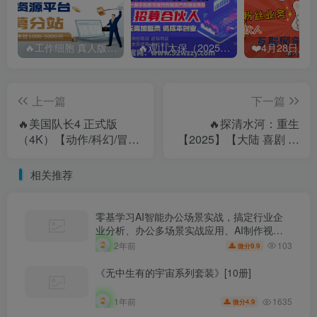
🔥工作细胞 真人版（2025）【日本/剧情/奇幻】 百度：
🔥观山太保（2025） 百度:
上一篇
下一篇
🔥美国队长4 正式版
🔥探清水河：重生
（4K）【动作/科幻/冒
【2025】【大陆 喜剧 爱
险】 百度:
情 奇幻】 百度：
相关推荐
零基学习AI智能办公场景实战，搞定行业企
业分析、办公多场景实战应用、AI制作视频
等
103
2年前
9.9
微分
《无中生有的宇宙系列套装》[10册]
1635
1年前
4.9
微分