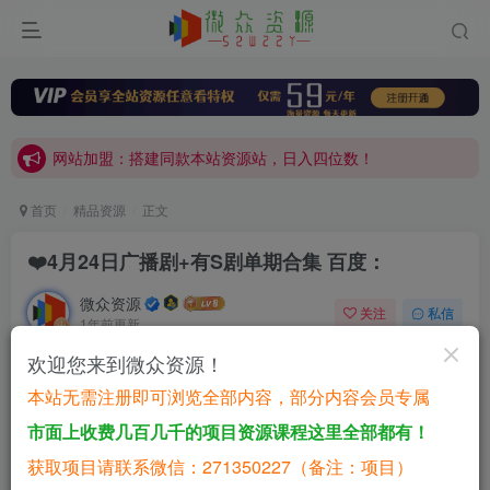
网站加盟：搭建同款本站资源站，日入四位数！
开通会员，无限下载各大机构内部资源，一站式草根创业基地，最新最强网赚教程大全，小投入，大回报！
网站加盟：搭建同款本站资源站，日入四位数！
开通会员，无限下载各大机构内部资源，一站式草根创业基地，最新最强网赚教程大全，小投入，大回报！
首页
精品资源
正文
❤️4月24日广播剧+有S剧单期合集 百度：
微众资源
关注
私信
1年前更新
0
1.1W+
852
欢迎您来到微众资源！
付费资源
本站无需注册即可浏览全部内容，部分内容会员专属
已售 409
❤️4月24日广播剧+有S剧单期合集
市面上收费几百几千的项目资源课程这里全部都有！
此内容为付费资源，请付费后查看
获取项目请联系微信：271350227（备注：项目）
1.9