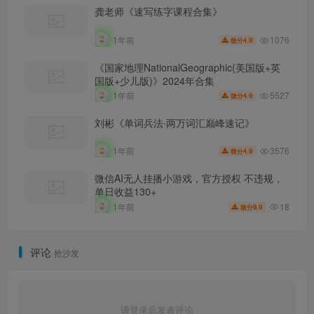
龚老师《速写练字课程合集》
1076
1年前
4.9
微分
《国家地理NationalGeographic(美国版+英
国版+少儿版)》2024年合集
5527
1年前
4.9
微分
刘彬《单词兵法·两万词汇巅峰速记》
3576
1年前
4.9
微分
微信AI无人挂播小游戏，官方授权 不违规，
单日收益130+
18
1年前
9.9
微分
评论
抢沙发
请登录后发表评论