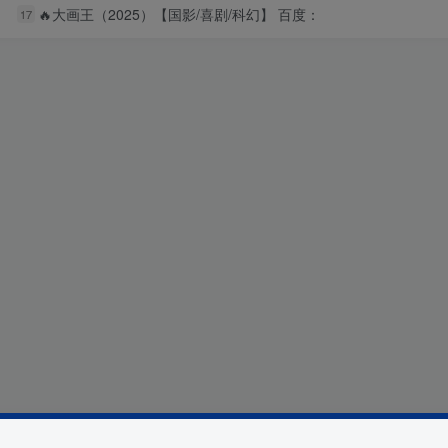
🔥大画王（2025）【国影/喜剧/科幻】 百度：
17