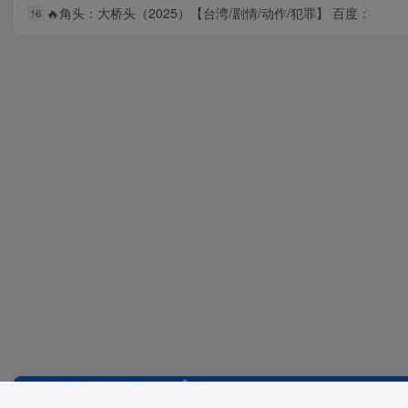
🔥角头：大桥头（2025）【台湾/剧情/动作/犯罪】 百度：
16