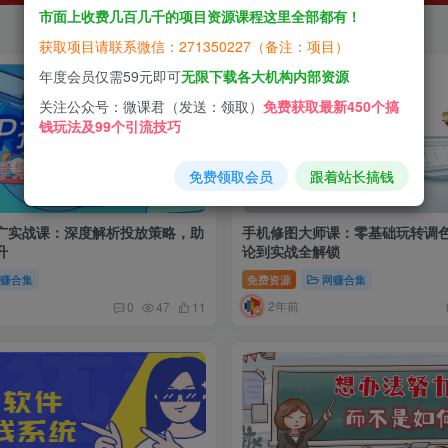
市面上收费几百几千的项目资源课程这里全部都有！
获取项目请联系微信：271350227（备注：项目）
年度会员仅需59元即可
无限下载各大机构内部资源
关注公众号：微课君（发送：领取）
免费获取最新450个搞
钱玩法及99个引流技巧
免费领取会员
跟着站长搞钱
广实战课：深度解析投放策略，助
手机修图大师课：零基础玩转调
升
论到实战全解锁
网赚合集
免费资源
网赚合集
2年前
0
47
11