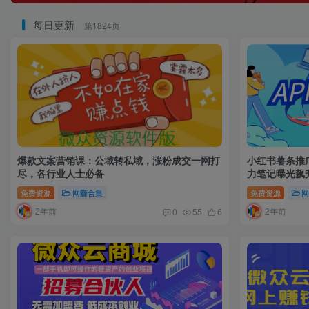
每日更新
第1824页
爆款文案营销课：公域转私域，涨粉成交一网打
小红书薯条推
尽，各行业人士必备
力笔记曝光飙
免费资源
网赚合集
免费资源
2年前
2年前
0
55
6