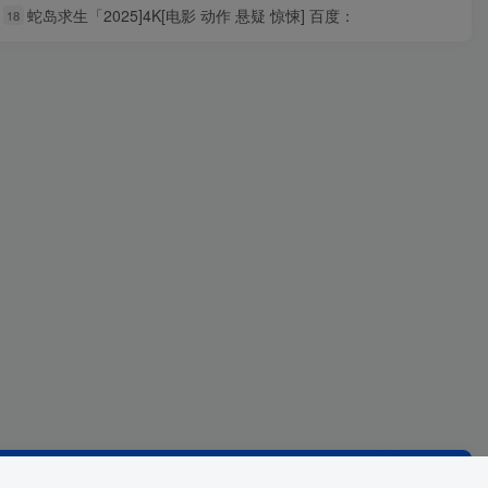
蛇岛求生「2025]4K[电影 动作 悬疑 惊悚] 百度：
18