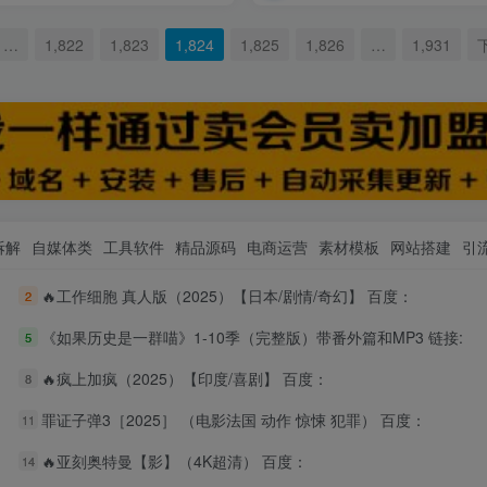
…
1,822
1,823
1,824
1,825
1,826
…
1,931
拆解
自媒体类
工具软件
精品源码
电商运营
素材模板
网站搭建
引
🔥工作细胞 真人版（2025）【日本/剧情/奇幻】 百度：
2
《如果历史是一群喵》1-10季（完整版）带番外篇和MP3 链接:
5
🔥疯上加疯（2025）【印度/喜剧】 百度：
8
罪证子弹3［2025］ （电影法国 动作 惊悚 犯罪） 百度：
11
🔥亚刻奥特曼【影】（4K超清） 百度：
14