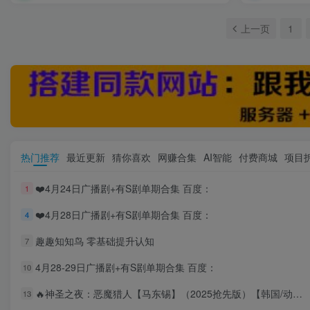
上一页
1
热门推荐
最近更新
猜你喜欢
网赚合集
AI智能
付费商城
项目
❤️4月24日广播剧+有S剧单期合集 百度：
1
❤️4月28日广播剧+有S剧单期合集 百度：
4
趣趣知知鸟 零基础提升认知
7
4月28-29日广播剧+有S剧单期合集 百度：
10
🔥神圣之夜：恶魔猎人【马东锡】（2025抢先版）【韩国/动作/奇幻】 百度：
13