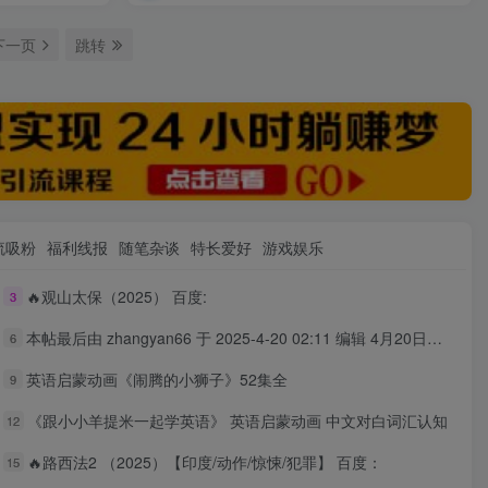
下一页
跳转
流吸粉
福利线报
随笔杂谈
特长爱好
游戏娱乐
🔥观山太保（2025） 百度:
3
本帖最后由 zhangyan66 于 2025-4-20 02:11 编辑 4月20日广播剧+有S剧单期合集 百度：
6
英语启蒙动画《闹腾的小狮子》52集全
9
《跟小小羊提米一起学英语》 英语启蒙动画 中文对白词汇认知
12
🔥路西法2 （2025）【印度/动作/惊悚/犯罪】 百度：
15