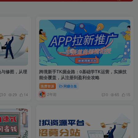
色与修图，从理
跨境新手TK掘金路：0基础学TK运营，实操技
能全覆盖，从注册到盈利全攻略
免费资源
网赚合集
2年前
0
29
14
0
65
15