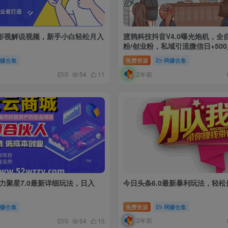
影视解说视频，新手小白轻松月入
渡鸦科技抖音V4.0曝光炮机，全
粉/创业粉，私域引流微信日+500
网赚合集
免费资源
网赚合集
2年前
0
54
11
磁力聚星7.0最新详细玩法，日入
今日头条6.0最新暴利玩法，轻松日
网赚合集
免费资源
网赚合集
2年前
0
54
15