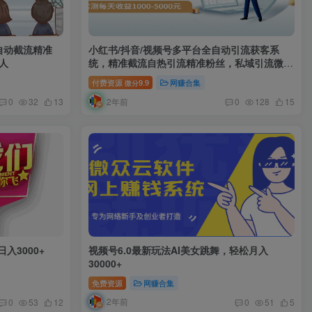
自动截流精准
小红书/抖音/视频号多平台全自动引流获客系
人
统，精准截流自热引流精准粉丝，私域引流微信
每天1000+
付费资源
9.9
网赚合集
微分
2年前
0
32
13
0
128
15
入3000+
视频号6.0最新玩法AI美女跳舞，轻松月入
30000+
免费资源
网赚合集
2年前
0
53
12
0
51
5