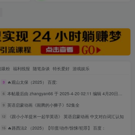
流吸粉
福利线报
随笔杂谈
特长爱好
游戏娱乐
🔥观山太保（2025） 百度:
3
本帖最后由 zhangyan66 于 2025-4-20 02:11 编辑 4月20日广播剧+有S剧单期合集 百度：
6
英语启蒙动画《闹腾的小狮子》52集全
9
《跟小小羊提米一起学英语》 英语启蒙动画 中文对白词汇认知
12
🔥路西法2 （2025）【印度/动作/惊悚/犯罪】 百度：
15