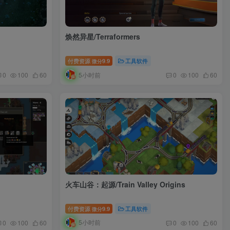
焕然异星/Terraformers
付费资源
9.9
工具软件
微分
5小时前
0
100
60
0
100
60
火车山谷：起源/Train Valley Origins
付费资源
9.9
工具软件
微分
5小时前
0
100
60
0
100
60