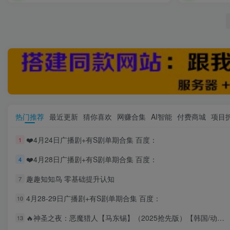
热门推荐
最近更新
猜你喜欢
网赚合集
AI智能
付费商城
项目
❤️4月24日广播剧+有S剧单期合集 百度：
1
❤️4月28日广播剧+有S剧单期合集 百度：
4
趣趣知知鸟 零基础提升认知
7
4月28-29日广播剧+有S剧单期合集 百度：
10
🔥神圣之夜：恶魔猎人【马东锡】（2025抢先版）【韩国/动作/奇幻】 百度：
13