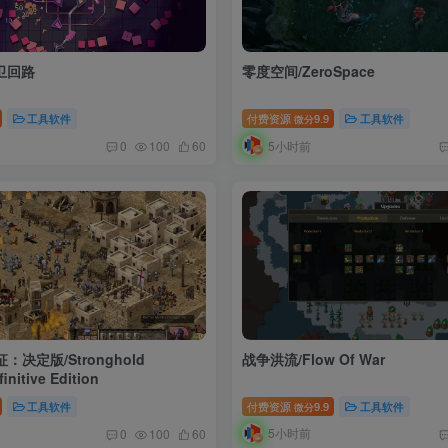
守卫回路
零度空间/ZeroSpace
工具软件
付费资源
9.9
工具软件
微分
5小时前
0
100
60
决定版/Stronghold
战争洪流/Flow Of War
initive Edition
工具软件
付费资源
9.9
工具软件
微分
5小时前
0
100
60