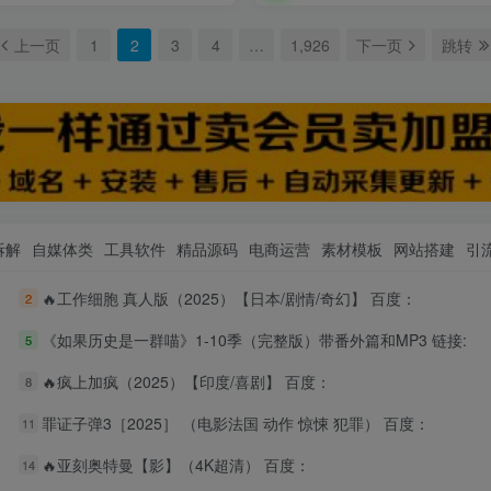
上一页
1
2
3
4
…
1,926
下一页
跳转
拆解
自媒体类
工具软件
精品源码
电商运营
素材模板
网站搭建
引
🔥工作细胞 真人版（2025）【日本/剧情/奇幻】 百度：
2
《如果历史是一群喵》1-10季（完整版）带番外篇和MP3 链接:
5
🔥疯上加疯（2025）【印度/喜剧】 百度：
8
罪证子弹3［2025］ （电影法国 动作 惊悚 犯罪） 百度：
11
🔥亚刻奥特曼【影】（4K超清） 百度：
14