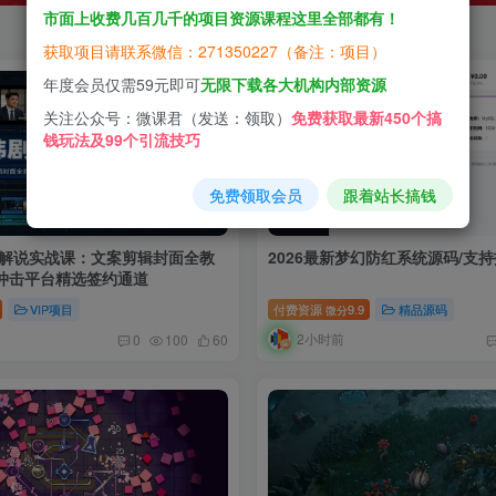
市面上收费几百几千的项目资源课程这里全部都有！
获取项目请联系微信：271350227（备注：项目）
年度会员仅需59元即可
无限下载各大机构内部资源
关注公众号：微课君（发送：领取）
免费获取最新450个搞
钱玩法及99个引流技巧
免费领取会员
跟着站长搞钱
视解说实战课：文案剪辑封面全教
2026最新梦幻防红系统源码/支
冲击平台精选签约通道
VIP项目
付费资源
9.9
精品源码
微分
2小时前
0
100
60