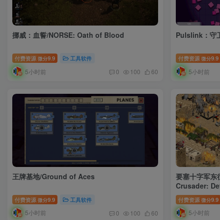
挪威：血誓/NORSE: Oath of Blood
Pulslink：
付费资源
9.9
工具软件
付费资源
9.9
微分
微分
5小时前
5小时前
0
100
60
王牌基地/Ground of Aces
要塞十字军东征：
Crusader: Def
付费资源
9.9
工具软件
付费资源
9.9
微分
微分
5小时前
5小时前
0
100
60