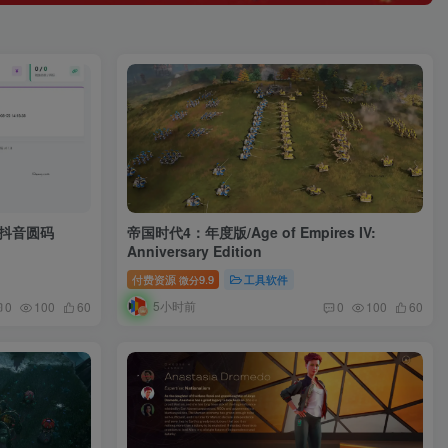
持抖音圆码
帝国时代4：年度版/Age of Empires IV:
Anniversary Edition
付费资源
9.9
工具软件
微分
5小时前
0
100
60
0
100
60