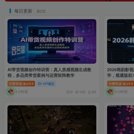
每日更新
第2页
AI带货视频创作特训营：真人质感视频生成教
2026韩剧影
程，多品类带货案例与运营矩阵教学
学，规避版权
付费资源
9.9
VIP项目
付费资源
9.9
微分
微分
1小时前
1小时前
0
100
60