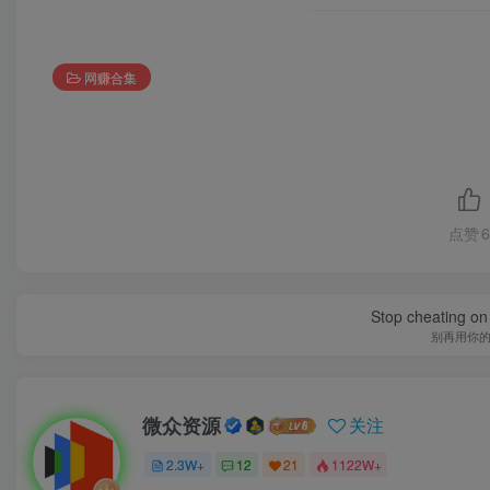
网赚合集
点赞
6
Stop cheating on y
别再用你
微众资源
关注
2.3W+
12
21
1122W+