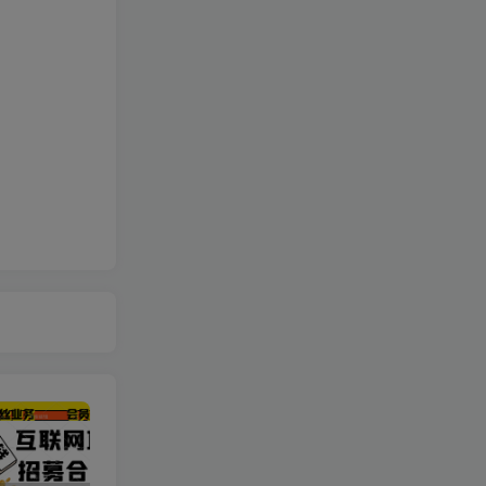
一个关于香肠的奇怪游戏/A Weird Game About Sausage
3
AI漫剧从0到1的工业化实战(更新8月)
4
大卫·外贸人Codex + WordPress建站课(更新8月)
5
故事IP全能剪辑创作课：从软件入门到成片制作，实拍与AI配音结合快速打造优质内容
6
快手短剧荧光计划，全新变现风口，单账号保底日收益10+，长期稳定【揭秘】
7
短视频投流剪辑精品课：讲解剪辑实操技巧，高级画面质感助力作品投流放大曝光
8
六边形短视频系统课：账号拍摄内容剪辑投流，多行业案例拆解打造长效爆款账号
9
80年代怀旧真人AI视频实操教学，即梦工具成片、镜头故事提示词全套模板，解锁伙伴计划分成计划商单收徒等多重收益
10