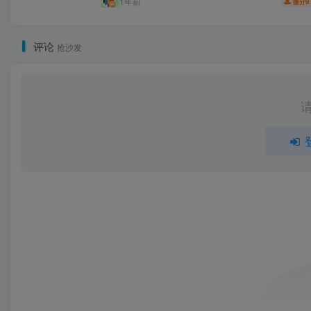
1年前
9
微分
评论
抢沙发