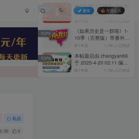
❤️4月28日广播剧+有S剧
TOP4
发布
开通会员
单期合集 百度：
1年前
1.1W+人已阅读
《如果历史是一群喵》1-
TOP5
10季（完整版）带番外篇
和MP3 链接:
1年前
1.1W+人已阅读
本帖最后由 zhangyan66
TOP6
于 2025-4-20 02:11 编辑
4月20日广播剧+有S剧单
1年前
1.1W+人已阅读
期合集 百度：
私信
36
6