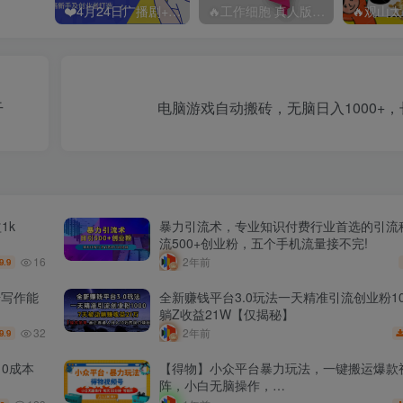
❤️4月24日广播剧+有S剧单期合集 百度：
🔥工作细胞 真人版（2025）【日本/剧情/奇幻】 百度：
干
电脑游戏自动搬砖，无脑日入1000+
1k
暴力引流术，专业知识付费行业首选的引流
流500+创业粉，五个手机流量接不完!
16
2年前
9.9
升写作能
全新赚钱平台3.0玩法一天精准引流创业粉10
躺Z收益21W【仅揭秘】
32
2年前
9.9
0成本
【得物】小众平台暴力玩法，一键搬运爆款
阵，小白无脑操作，…