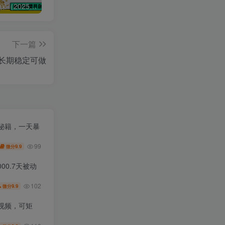
🔥观山太保（2025） 百度:
❤️4月28日广播剧+有S剧单期合集 百度：
《如果历史是一群喵》1-10季（完整版）带番外篇和MP3 链接:
下一篇
，长期稳定可做
秘籍，一天暴
99
9.9
微分
00.7天被动
102
9.9
微分
视频，可矩