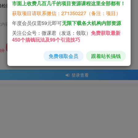
市面上收费几百几千的项目资源课程这里全部都有！
轻松日入1000+，小游戏试玩，收益无上限，全新市场
获取项目请联系微信：271350227（备注：项目）
年度会员仅需59元即可
无限下载各大机构内部资源
此内容为免费资源，请登录后查看
关注公众号：微课君（发送：领取）
免费获取最新
450个搞钱玩法及99个引流技巧
0
限时特惠
19.9
微分
微分
免费领取会员
跟着站长搞钱
登录查看