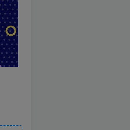
幻】 百度：
1年前
1.1W+人已阅读
🔥观山太保（2025） 百
TOP3
度:
1年前
1.1W+人已阅读
❤️4月28日广播剧+有S剧
TOP4
单期合集 百度：
1年前
1.1W+人已阅读
《如果历史是一群喵》1-
TOP5
10季（完整版）带番外篇
和MP3 链接:
1年前
1.1W+人已阅读
本帖最后由 zhangyan66
TOP6
于 2025-4-20 02:11 编辑
4月20日广播剧+有S剧单
1年前
1.1W+人已阅读
期合集 百度：
城市公交模拟-虚拟机版/The Bus HYPERVISOR
1
AI CodeX实战课｜Windows/Mac 本地部署｜API 对接调通｜Skill 自制｜漫剧剪辑｜网站 VR 项目｜AI项目落地全教程
2