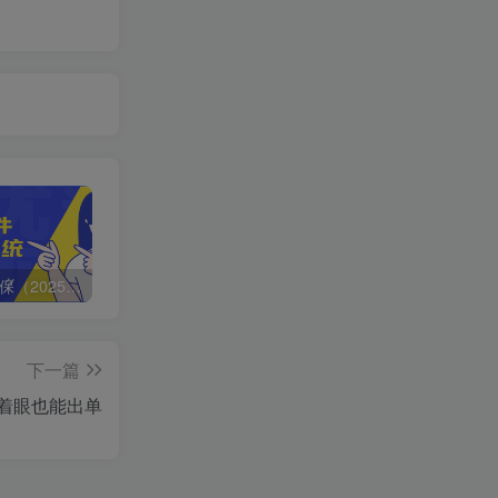
🔥观山太保（2025） 百度:
❤️4月28日广播剧+有S剧单期合集 百度：
《如果历史是一群喵》1-10季（完整版）带番外篇和MP3 链接:
下一篇
闭着眼也能出单