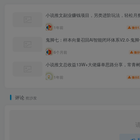
小说推文副业赚钱项目，另类进阶玩法，轻松月撸
1年前
1
微分
鬼脚七：样本向量召回AI智能闭环体系V2.0-鬼
6个月前
微分
小说推文总收益13W+大佬爆单思路分享，常青
1年前
2
微分
评论
抢沙发