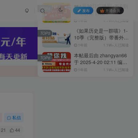
❤️4月28日广播剧+有S剧
TOP4
发布
开通会员
单期合集 百度：
1年前
1.1W+人已阅读
《如果历史是一群喵》1-
TOP5
10季（完整版）带番外篇
和MP3 链接:
1年前
1.1W+人已阅读
本帖最后由 zhangyan66
TOP6
于 2025-4-20 02:11 编辑
4月20日广播剧+有S剧单
1年前
1.1W+人已阅读
期合集 百度：
私信
121
44