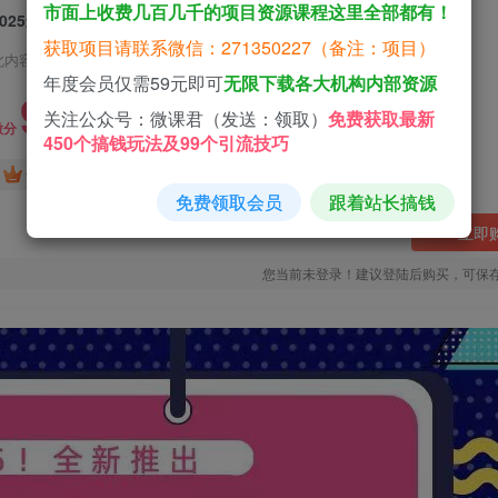
市面上收费几百几千的项目资源课程这里全部都有！
2025最新网易云躺赚项目 每天几分钟 轻松3万+
获取项目请联系微信：271350227（备注：项目）
此内容为付费资源，请付费后查看
年度会员仅需59元即可
无限下载各大机构内部资源
9.9
关注公众号：微课君（发送：领取）
免费获取最新
微分
450个搞钱玩法及99个引流技巧
免费
免费
黄金会员
钻石会员
免费领取会员
跟着站长搞钱
立即
您当前未登录！建议登陆后购买，可保