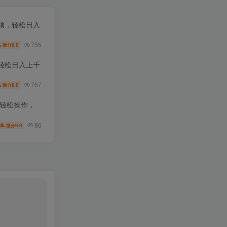
频，轻松日入
755
9.9
微分
轻松日入上千
767
9.9
微分
白轻松操作，
86
9.9
微分