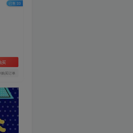
已售 33
HI！请登录
登录
注册
购买
存购买订单
TOP1
1.1W+人已阅读
❤️4月24日广播剧+有S剧单期合集
百度：
🔥工作细胞 真人版
TOP2
（2025）【日本/剧情/奇