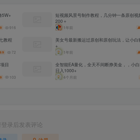
5W+
短视频风景号制作教程，几分钟一条原创视
200＋
916
1年前
.9
脚七教程
美女号最新搬运过原创和原创玩法，让小白
+
72
1年前
9.9
树项目
全智能EA量化，全天不间断挣美金，，小
日入1000+
103
4个月前
.9
请登录后发表评论