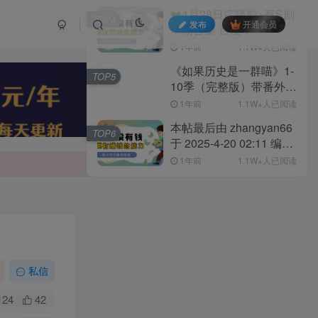
❤️4月28日广播剧+有S剧
TOP4
发布
开通会员
单期合集 百度：
1年前
1.1W+人已阅读
《如果历史是一群喵》1-
TOP5
10季（完整版）带番外篇
和MP3 链接:
1年前
1.1W+人已阅读
本帖最后由 zhangyan66
TOP6
于 2025-4-20 02:11 编辑
4月20日广播剧+有S剧单
1年前
1.1W+人已阅读
期合集 百度：
私信
124
42