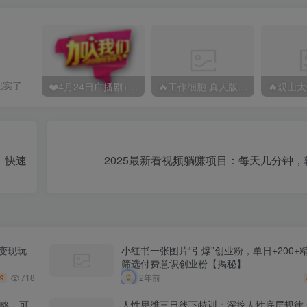
现实了
❤️4月24日广播剧+有S剧单期合集 百度：
🔥工作细胞 真人版（2025）【日本/剧情/奇幻】 百度：
，快速
2025最新看视频躺赚项目：每天几分钟
变现玩
小红书一张图片“引爆”创业粉，单日+200+
筛选付费意识创业粉【揭秘】
718
2年前
.9
攻略，可
人性思维三日线下特训：深挖人性底层规律