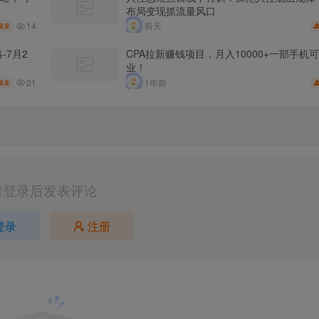
布局变现抓流量风口
14
前天
9.9
-7月2
CPA拉新赚钱项目，月入10000+一部手机
业！
21
1年前
9.9
请登录后发表评论
登录
注册