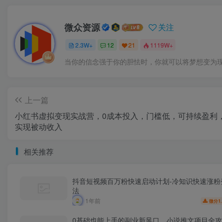
微众资源
关注
2.3W+
12
21
1119W+
当你的信念强于你的胆怯时，你就可以将梦想变为
上一篇
小红书虚拟变现实战营，0成本投入，门槛低，可持续盈利
实现被动收入
相关推荐
抖音短视频百万粉快速启动计划-冷知识快速涨粉
法
1年前
1
微分
0基础也能上手的副业新风口，小说推文项目全