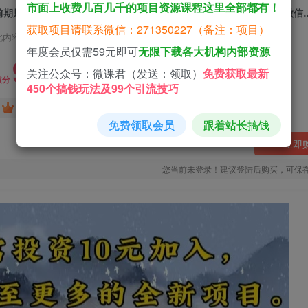
市面上收费几百几千的项目资源课程这里全部都有！
前期只需投资10元加入，日入几千甚
获取项目请联系微信：271350227（备注：项目）
此内容为付费资源，请付费后查看
年度会员仅需59元即可
无限下载各大机构内部资源
9.9
关注公众号：微课君（发送：领取）
免费获取最新
微分
450个搞钱玩法及99个引流技巧
免费
免费
黄金会员
钻石会员
免费领取会员
跟着站长搞钱
立即
您当前未登录！建议登陆后购买，可保