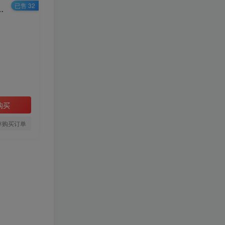
已售 32
至更多的全新项目。每天被动加微信好…
HI！请登录
登录
注册
购买
存购买订单
TOP1
1.1W+人已阅读
❤️4月24日广播剧+有S剧单期合集
百度：
🔥工作细胞 真人版
TOP2
（2025）【日本/剧情/奇