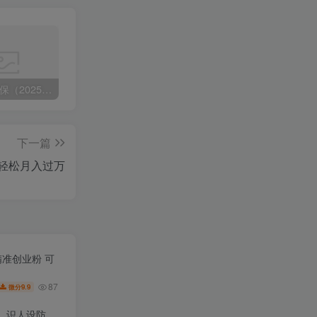
🔥观山太保（2025） 百度:
❤️4月28日广播剧+有S剧单期合集 百度：
《如果历史是一群喵》1-10季（完整版）带番外篇和MP3 链接:
下一篇
，轻松月入过万
精准创业粉 可
87
9.9
微分
，识人设防、