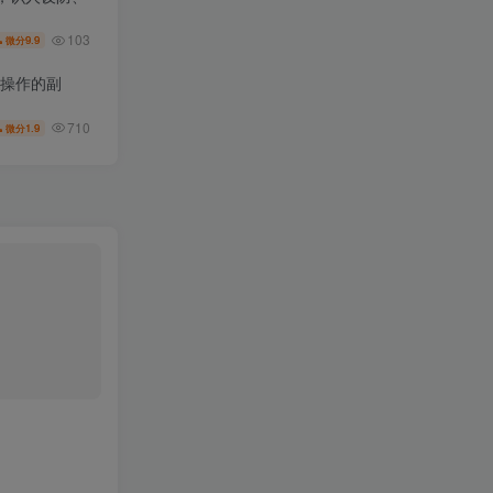
103
9.9
微分
可操作的副
710
1.9
微分