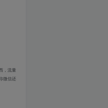
幻】 百度：
1年前
1.1W+人已阅读
🔥观山太保（2025） 百
TOP3
度:
1年前
1.1W+人已阅读
❤️4月28日广播剧+有S剧
TOP4
单期合集 百度：
1年前
1.1W+人已阅读
《如果历史是一群喵》1-
TOP5
10季（完整版）带番外篇
和MP3 链接:
1年前
1.1W+人已阅读
西，流量
本帖最后由 zhangyan66
TOP6
于 2025-4-20 02:11 编辑
你微信还
4月20日广播剧+有S剧单
1年前
1.1W+人已阅读
期合集 百度：
功夫牌/Kungfu Card
1
地窖守护者/Cellar Keeper
2