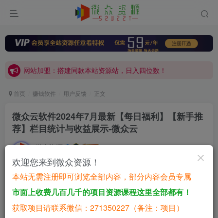
网站加盟：搭建同款本站资源站，日入四位数！
开通会员，无限下载各大机构内部资源，一站式草根创业基地，最新最强网赚教程大全，小投入，大回报！
网站加盟：搭建同款本站资源站，日入四位数！
开通会员，无限下载各大机构内部资源，一站式草根创业基地，最新最强网赚教程大全，小投入，大回报！
首页
赚钱软件
用户反馈
正文
微众云软件2024年7月最新【每日福利】【新手推
荐】栏目统计与收益展示-微众云
微众资源
关注
私信
1年前更新
欢迎您来到微众资源！
0
579
79
本站无需注册即可浏览全部内容，部分内容会员专属
微众云软件2024年7月最新【每日福利】【新手推荐】栏目
市面上收费几百几千的项目资源课程这里全部都有！
统计与收益展示
获取项目请联系微信：271350227（备注：项目）