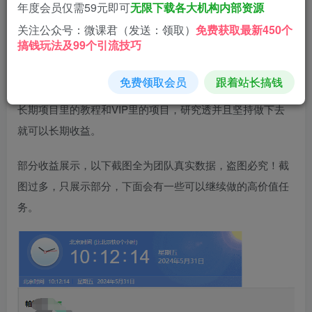
年度会员仅需59元即可
无限下载各大机构内部资源
注意：短期任务大部分都是需要实名制才可提现，只想做短
关注公众号：微课君（发送：领取）
免费获取最新450个
期任务赚钱但介意实名身份信息的咨询者请勿考虑入手软
搞钱玩法及99个引流技巧
件。
免费领取会员
跟着站长搞钱
软件中的任务不只是短期任务这一个栏目，软件赚钱点还是
长期项目里的教程和VIP里的项目，研究透并且坚持做下去
就可以长期收益。
部分收益展示，以下截图全为团队真实数据，盗图必究！截
图过多，只展示部分，下面会有一些可以继续做的高价值任
务。