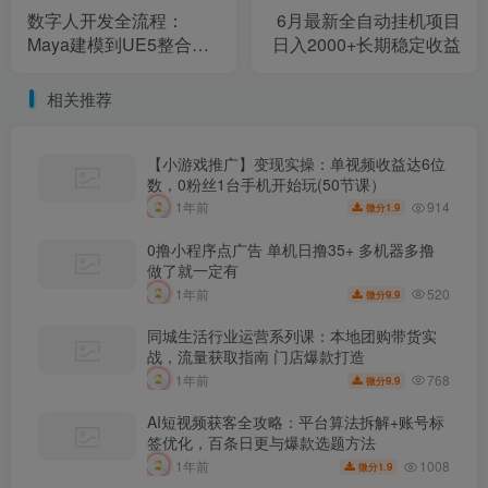
数字人开发全流程：
6月最新全自动挂机项目
Maya建模到UE5整合，
日入2000+长期稳定收益
零基础掌握虚拟人核心技
术
相关推荐
【小游戏推广】变现实操：单视频收益达6位
数，0粉丝1台手机开始玩(50节课）
914
1年前
1.9
微分
0撸小程序点广告 单机日撸35+ 多机器多撸
做了就一定有
520
1年前
9.9
微分
同城生活行业运营系列课：本地团购带货实
战，流量获取指南 门店爆款打造
768
1年前
9.9
微分
AI短视频获客全攻略：平台算法拆解+账号标
签优化，百条日更与爆款选题方法
1008
1年前
1.9
微分