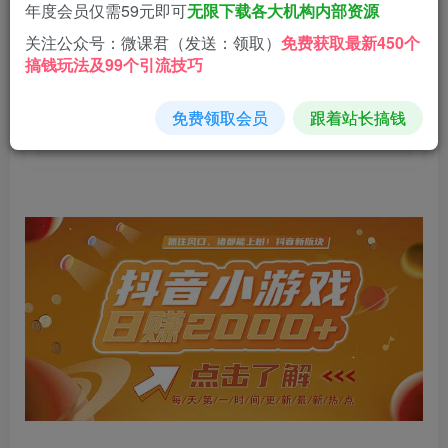
1.9
年度会员仅需59元即可
无限下载各大机构内部资源
19.9
微分
微分
关注公众号：微课君（发送：领取）
免费获取最新450个
搞钱玩法及99个引流技巧
免费
免费
黄金会员
钻石会员
立即购买
免费领取会员
跟着站长搞钱
您当前未登录！建议登陆后购买，可保存购买订单