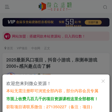
网站加盟：搭建同款本站资源站，日入四位数！
开通会员，无限下载各大机构内部资源，一站式草根创业基地，最新最强网赚教程大全，小投入，大回报！
网站加盟：搭建同款本站资源站，日入四位数！
开通会员，无限下载各大机构内部资源，一站式草根创业基地，最新最强网赚教程大全，小投入，大回报！
首页
VIP项目
中创网
正文
2025最新风口项目，抖音小游戏，亲测单游戏
2000+感兴趣点击了解
微众资源
关注
私信
1年前更新
欢迎您来到微众资源！
0
926
416
本站无需注册即可浏览全部内容，部分内容会员专属
付费资源
已售 16
市面上收费几百几千的项目资源课程这里全部都有！
2025最新风口项目，抖音小游戏，亲测单游戏2000+感兴趣点击了解
获取项目请联系微信：271350227（备注：项目）
此内容为付费资源，请付费后查看