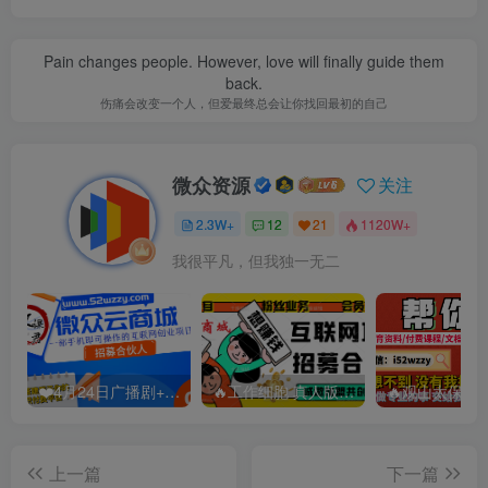
Pain changes people. However, love will finally guide them
back.
伤痛会改变一个人，但爱最终总会让你找回最初的自己
微众资源
关注
2.3W+
12
21
1120W+
我很平凡，但我独一无二
❤️4月24日广播剧+有S剧单期合集 百度：
🔥工作细胞 真人版（2025）【日本/剧情/奇幻】 百度：
上一篇
下一篇