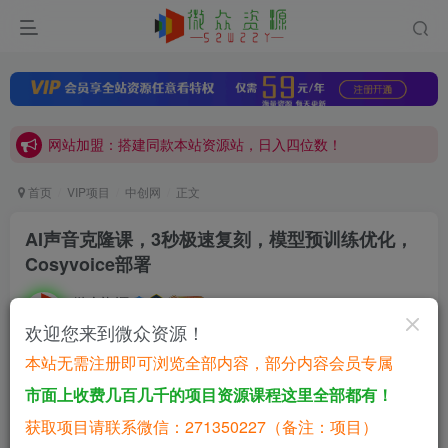
网站加盟：搭建同款本站资源站，日入四位数！
开通会员，无限下载各大机构内部资源，一站式草根创业基地，最新最强网赚教程大全，小投入，大回报！
网站加盟：搭建同款本站资源站，日入四位数！
开通会员，无限下载各大机构内部资源，一站式草根创业基地，最新最强网赚教程大全，小投入，大回报！
首页
VIP项目
中创网
正文
AI声音克隆课‌，3秒极速复刻，模型预训练优化，
Cosyvoice部署
微众资源
关注
私信
1年前发布
欢迎您来到微众资源！
0
1635
143
本站无需注册即可浏览全部内容，部分内容会员专属
付费资源
已售 133
市面上收费几百几千的项目资源课程这里全部都有！
AI声音克隆课&#8204;，3秒极速复刻，模型预训练优化，Cosyvoice部署
获取项目请联系微信：271350227（备注：项目）
此内容为付费资源，请付费后查看