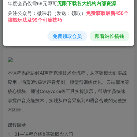
2.9
年度会员仅需59元即可
无限下载各大机构内部资源
9.9
微分
微分
关注公众号：微课君（发送：领取）
免费获取最新450个
搞钱玩法及99个引流技巧
免费
免费
黄金会员
钻石会员
立即购买
免费领取会员
跟着站长搞钱
您当前未登录！建议登陆后购买，可保存购买订单
本课程系统讲解AI声音克隆技术全流程，从基础概念到实战
应用，涵盖3秒极速声音复刻、模型预训练优化、云端部署等
核心模块。通过Cosyvoice等工具实操演示，帮助学员快速
掌握声音克隆技术，实现从声音采集到AI语音合成的完整技
术闭环。
课程目录
1、01—课程介绍&基础概念入门