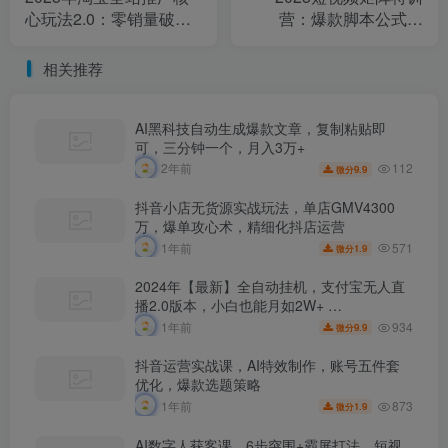
心玩法2.0：零销量破
营：爆款脚本公式，
局，AI裂变扩量，赛马矩
AIMIX智剪流程，二创原
阵优化
创要点
相关推荐
AI黑科技自动生成爆款文章，复制粘贴即
可，三分钟一个，月入3万+
112
2年前
9.9
微分
抖音小店无货源实战玩法，单店GMV4300
万，爆单攻心术，精细化抖店运营
571
1年前
1.9
微分
2024年【最新】全自动挂机，支付宝无人直
播2.0版本，小白也能月如2W+ …
934
1年前
9.9
微分
抖音运营实战课，AI特效制作，账号五件套
优化，爆款选题策略
873
1年前
1.9
微分
AI数字人获客课，6步突围+霸屏打法，短视