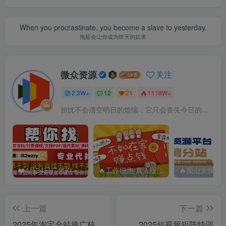
When you procrastinate, you become a slave to yesterday.
拖延会让你成为昨天的奴隶
微众资源
关注
2.3W+
12
21
1118W+
担忧不会清空明日的烦恼，它只会丧失今日的勇气
❤️4月24日广播剧+有S剧单期合集 百度：
🔥工作细胞 真人版（2025）【日本/剧情/奇幻】 百度：
上一篇
下一篇
2025年淘宝全站推广核
2025短视频矩阵特训