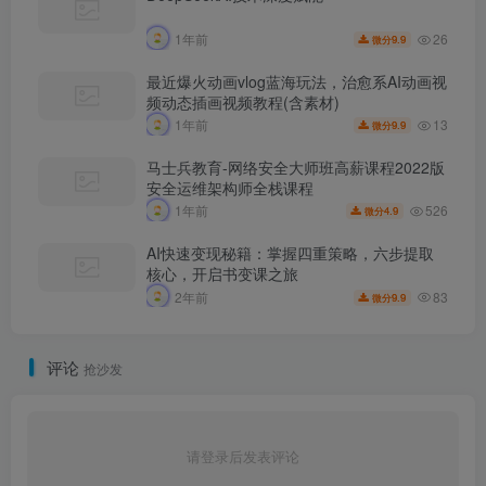
26
1年前
9.9
微分
最近爆火动画vlog蓝海玩法，治愈系AI动画视
频动态插画视频教程(含素材)
13
1年前
9.9
微分
马士兵教育-网络安全大师班高薪课程2022版
安全运维架构师全栈课程
526
1年前
4.9
微分
AI快速变现秘籍：掌握四重策略，六步提取
核心，开启书变课之旅
83
2年前
9.9
微分
评论
抢沙发
请登录后发表评论