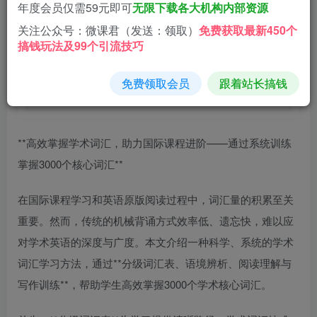
1.9
年度会员仅需59元即可
无限下载各大机构内部资源
9.9
微分
微分
关注公众号：微课君（发送：领取）
免费获取最新450个
搞钱玩法及99个引流技巧
免费
免费
黄金会员
钻石会员
立即购买
免费领取会员
跟着站长搞钱
您当前未登录！建议登陆后购买，可保存购买订单
**高效掌握学术词汇，助力国际课程进阶——通过系统训练
掌握3000个核心词汇**
在国际课程学习和英语原版阅读过程中，词汇量的积累至关
重要。然而，传统的机械背诵方式效率低、遗忘快，难以应
对学术英语的深度与广度。本文介绍一种科学、系统的学术
词汇学习方法，通过**分级词汇表、语境辨析、阅读理解与
写作训练**，帮助学生高效掌握3000个学术核心词汇。