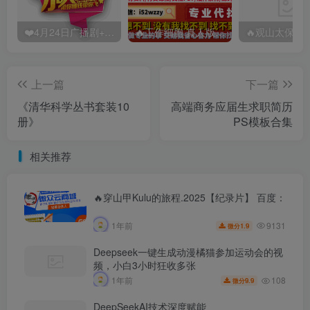
❤️4月24日广播剧+有S剧单期合集 百度：
🔥工作细胞 真人版（2025）【日本/剧情/奇幻】 百度：
上一篇
下一篇
《清华科学丛书套装10
高端商务应届生求职简历
册》
PS模板合集
相关推荐
🔥穿山甲Kulu的旅程.2025【纪录片】 百度：
9131
1年前
1.9
微分
Deepseek一键生成动漫橘猫参加运动会的视
频，小白3小时狂收多张
108
1年前
9.9
微分
DeepSeekAI技术深度赋能