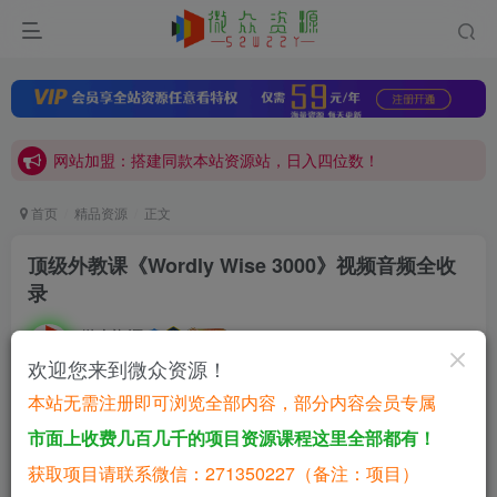
网站加盟：搭建同款本站资源站，日入四位数！
开通会员，无限下载各大机构内部资源，一站式草根创业基地，最新最强网赚教程大全，小投入，大回报！
网站加盟：搭建同款本站资源站，日入四位数！
开通会员，无限下载各大机构内部资源，一站式草根创业基地，最新最强网赚教程大全，小投入，大回报！
首页
精品资源
正文
顶级外教课《Wordly Wise 3000》视频音频全收
录
微众资源
关注
私信
1年前发布
欢迎您来到微众资源！
0
657
671
本站无需注册即可浏览全部内容，部分内容会员专属
付费资源
已售 106
市面上收费几百几千的项目资源课程这里全部都有！
顶级核心词汇外教课《wordly wise 3000 (视频+音频) 》
获取项目请联系微信：271350227（备注：项目）
此内容为付费资源，请付费后查看