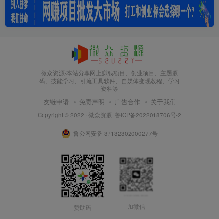
微众资源-本站分享网上赚钱项目、创业项目、主题源
码、技能学习、引流工具软件、自媒体变现教程、学习
资料等
友链申请
免责声明
广告合作
关于我们
Copyright © 2022 ·
微众资源
·
鲁ICP备2022018706号-2
鲁公网安备 37132302000277号
加微信
赞助码