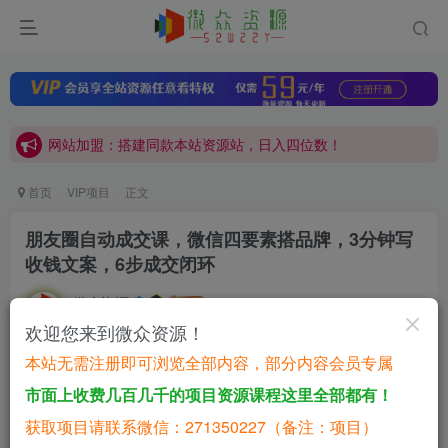
网站加盟：搭建同款本站资源站，日入四位数！
开通会员，无限下载各大机构内部资源，一站式草根创业基地，最新最强网赚教程大全，小投入，大回报！
网站加盟：搭建同款本站资源站，日入四位数！
开通会员，无限下载各大机构内部资源，一站式草根创业基地，最新最强网赚教程大全，小投入，大回报！
首页
VIP项目
正文
朋友圈自动成交课，微信四要素搭品牌，3分钟写
收钱文案，6步成交闭环
微众资源
关注
私信
9个月前更新
欢迎您来到微众资源！
0
65
28
本站无需注册即可浏览全部内容，部分内容会员专属
付费资源
市面上收费几百几千的项目资源课程这里全部都有！
朋友圈自动成交课，微信四要素搭品牌，3分钟写收钱文案，6步成交闭环
获取项目请联系微信：271350227（备注：项目）
此内容为付费资源，请付费后查看