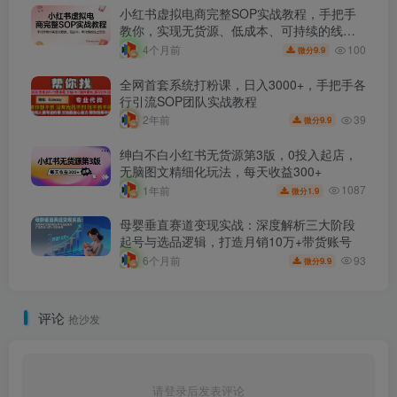
小红书虚拟电商完整SOP实战教程，手把手
教你，实现无货源、低成本、可持续的线上
变现
100
4个月前
9.9
微分
全网首套系统打粉课，日入3000+，手把手各
行引流SOP团队实战教程
39
2年前
9.9
微分
绅白不白小红书无货源第3版，0投入起店，
无脑图文精细化玩法，每天收益300+
1087
1年前
1.9
微分
母婴垂直赛道变现实战：深度解析三大阶段
起号与选品逻辑，打造月销10万+带货账号
93
6个月前
9.9
微分
评论
抢沙发
请登录后发表评论