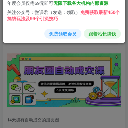
9.9
年度会员仅需59元即可
无限下载各大机构内部资源
微分
关注公众号：微课君（发送：领取）
免费获取最新450个
搞钱玩法及99个引流技巧
免费
免费
黄金会员
钻石会员
立即购买
免费领取会员
跟着站长搞钱
您当前未登录！建议登陆后购买，可保存购买订单
14天拥有自动成交的朋友圈