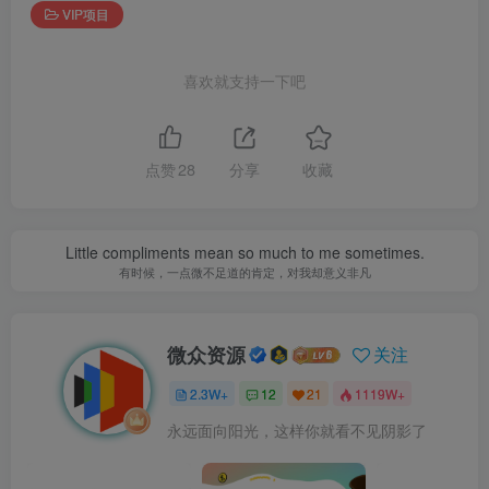
VIP项目
喜欢就支持一下吧
点赞
28
分享
收藏
Little compliments mean so much to me sometimes.
有时候，一点微不足道的肯定，对我却意义非凡
微众资源
关注
2.3W+
12
21
1119W+
永远面向阳光，这样你就看不见阴影了