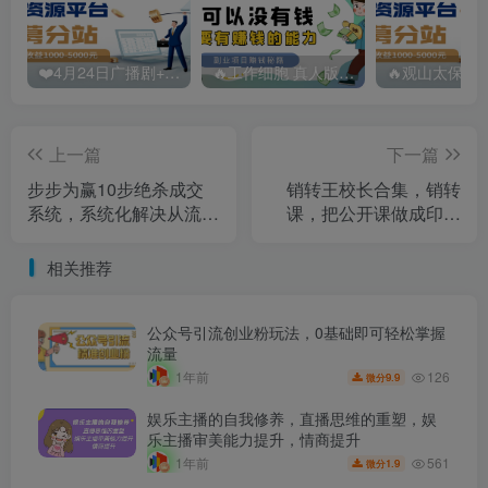
❤️4月24日广播剧+有S剧单期合集 百度：
🔥工作细胞 真人版（2025）【日本/剧情/奇幻】 百度：
上一篇
下一篇
步步为赢10步绝杀成交
销转王校长合集，销转
系统，系统化解决从流量
课，把公开课做成印钞
吸引到最终成交的完整链
机，送王校长印钞机课
路
相关推荐
公众号引流创业粉玩法，0基础即可轻松掌握
流量
126
1年前
9.9
微分
娱乐主播的自我修养，直播思维的重塑，娱
乐主播审美能力提升，情商提升
561
1年前
1.9
微分