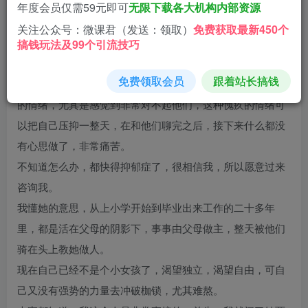
晚之意。
年度会员仅需59元即可
无限下载各大机构内部资源
在我这篇文章发出来之后，就有个VIP群里的群友私信我
关注公众号：微课君（发送：领取）
免费获取最新450个
说，觉得我说得太对了，她最近都不好意思和父母联系了，
搞钱玩法及99个引流技巧
感觉自己活成了父母眼中的笑话。
免费领取会员
跟着站长搞钱
每次和他们通话，都是在问东问西，内心会生发出许多负面
的情绪，尤其是感觉到非常对不起他们，这种愧疚的情绪可
以把自己压抑一整天，在和他们聊完之后，接下来什么都没
有心思做了，非常痛苦。
不知道怎么办，都快得抑郁症了，很相信我，所以愿意过来
咨询我。
我懂她的意思，从上小学开始到毕业出来工作的二十多年
里，都是活在父母的阴影下，事事由父母做主，整天被他们
骑在头上教她做人。
现在自己已经不是个小女孩了，渴望独立，渴望自由，可自
己又没有强势的力量去冲破枷锁，尤其难熬。