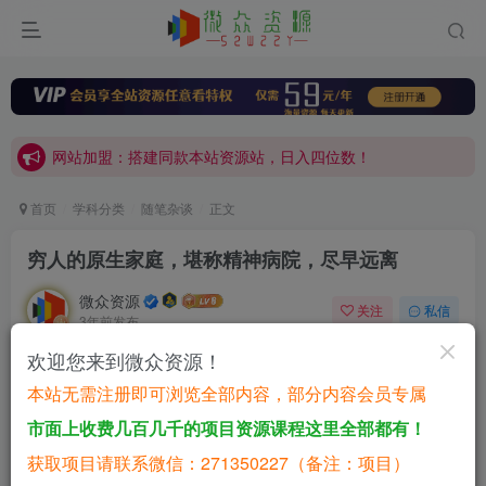
网站加盟：搭建同款本站资源站，日入四位数！
开通会员，无限下载各大机构内部资源，一站式草根创业基地，最新最强网赚教程大全，小投入，大回报！
网站加盟：搭建同款本站资源站，日入四位数！
开通会员，无限下载各大机构内部资源，一站式草根创业基地，最新最强网赚教程大全，小投入，大回报！
首页
学科分类
随笔杂谈
正文
穷人的原生家庭，堪称精神病院，尽早远离
微众资源
关注
私信
3年前发布
0
265
12
欢迎您来到微众资源！
在之前我写了一篇关于父母关系的文章：【真正的强者，眼
本站无需注册即可浏览全部内容，部分内容会员专属
里没有家人，只有金钱】
市面上收费几百几千的项目资源课程这里全部都有！
很多人看了之后，都觉得我说出了他们的心声，大有相见恨
获取项目请联系微信：271350227（备注：项目）