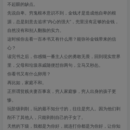
不起眼的缺点。
先说自卑。穷鬼根本意识不到，金钱才是造成他自卑的根
源，总是刻意去追求“内心的强大”，兜里没有足够的金钱，
自然没有和别人翻脸的实力。
这时候你去看一百本书又有什么用？能弥补金钱带来的信
心？
读完书之后，你感慨一番主人公的勇敢无畏，回到现实世界
里，父母和垃圾亲戚随便怼你两句，立马又秒怂。
你看书又有什么卵用？
再比如，家庭不和。
正所谓贫贱夫妻百事哀，穷人家庭惨，穷人出身的孩子更
惨。
玩阶级剥削，玩的最不知分寸的，往往是穷人。因为他们剥
削不了其他人，只能剥削自己的子女了。
天然的下级，我都是为你好，就连打你都是为你好，让你知