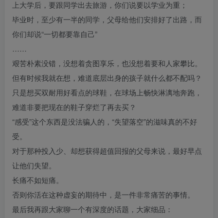
上大学后，要跟同学出去旅游，你们说要以学业为重；
毕业时，至少有一半的同学，父母给他们安排好了出路，而
你们却说“一切都要靠自己”
……
艰苦朴素没错，没想着贪图享乐，也没想着要和人家攀比。
但有时候我就在想，难道底层出身的孩子就什么都不配吗？
只是想买双耐用好看点的球鞋，在球场上畅快淋漓地奔跑，
难道非要把现在的鞋子穿烂了再去买？
“感受”这个东西是没法骗人的，“失望落空”的滋味真的不好
受。
对于那种投入少、却想获得超值回报的父母来说，最好早点
让他们失望。
长痛不如短痛。
否则你活在这种虚妄的期待中，是一件非常痛苦的事情。
最后我再跟大家聊一个有深度的话题，大家细品：