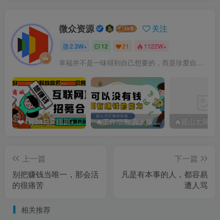
微众资源
关注
2.3W+
12
21
1122W+
幸福并不是一味得到自己想要的，而是珍爱自己拥有的
❤️4月24日广播剧+有S剧单期合集 百度：
🔥工作细胞 真人版（2025）【日本/剧情/奇幻】 百度：
上一篇
下一篇
别把赚钱当唯一，那会活
凡是有本事的人，都容易
的很痛苦
遭人骂
相关推荐